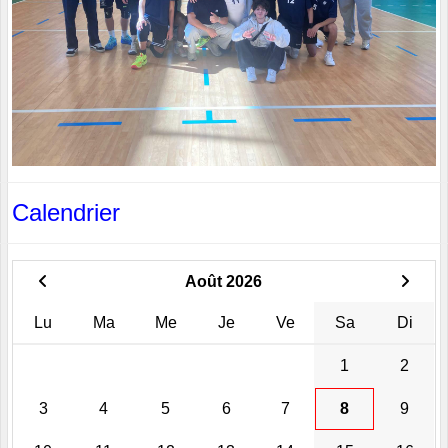
Calendrier
Août 2026
Lu
Ma
Me
Je
Ve
Sa
Di
1
2
3
4
5
6
7
8
9