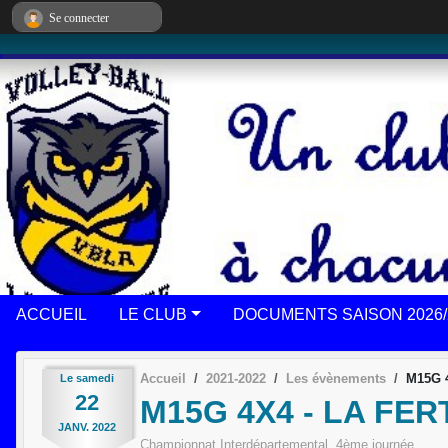
Panneau de gestion des cookies
Se connecter
ACCUEIL
LE CLUB
DOCUMENTS SAISON 2026/
Accueil
2021-2022
Les évènements
M15G 
Le
samedi
22
M15G 4X4 - LA FE
JANV.
2022
Championnat Interdépartemental, 4ème journée