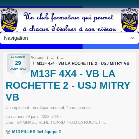
Panneau de gestion des cookies
Le
samedi
Accueil
29
M13F 4x4 - VB LA ROCHETTE 2 - USJ MITRY VB
JANV.
2022
M13F 4X4 - VB LA
ROCHETTE 2 - USJ MITRY
VB
Championnat Interdépartemental, 4ème journée
Le
samedi
29
janv.
2022
à 14h
Lieu :
GYMNASE RENE HUARD
77000
LA ROCHETTE
M13 FILLES 4x4 équipe 2