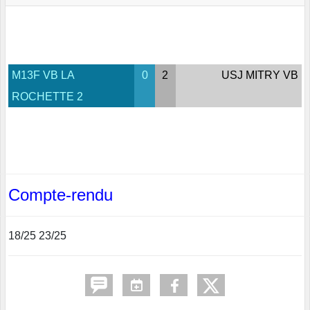
M13F VB LA
0
2
USJ MITRY VB
ROCHETTE 2
Compte-rendu
18/25 23/25