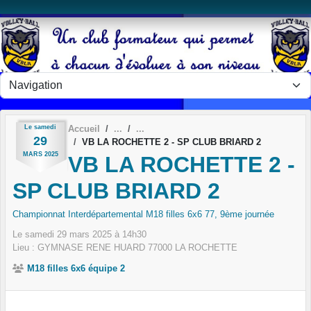
Panneau de gestion des cookies
Le
samedi
Accueil
29
VB LA ROCHETTE 2 - SP CLUB BRIARD 2
MARS
2025
VB LA ROCHETTE 2 -
SP CLUB BRIARD 2
Championnat Interdépartemental M18 filles 6x6 77, 9ème journée
Le
samedi
29
mars
2025
à 14h30
Lieu :
GYMNASE RENE HUARD
77000
LA ROCHETTE
M18 filles 6x6 équipe 2