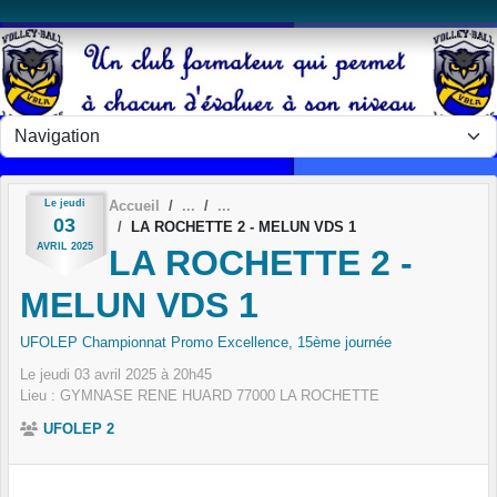
Panneau de gestion des cookies
Le
jeudi
Accueil
03
LA ROCHETTE 2 - MELUN VDS 1
AVRIL
2025
LA ROCHETTE 2 -
MELUN VDS 1
UFOLEP Championnat Promo Excellence, 15ème journée
Le
jeudi
03
avril
2025
à 20h45
Lieu :
GYMNASE RENE HUARD
77000
LA ROCHETTE
UFOLEP 2