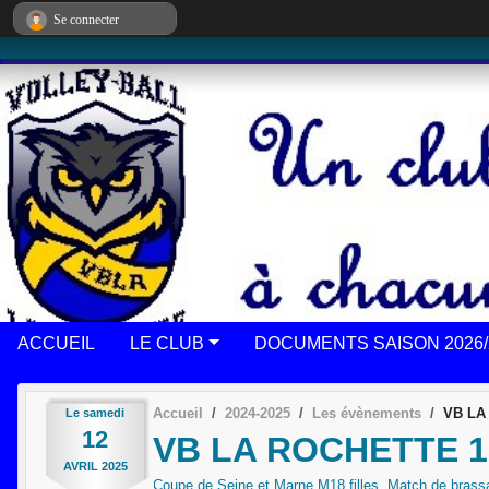
Panneau de gestion des cookies
Se connecter
ACCUEIL
LE CLUB
DOCUMENTS SAISON 2026/
Accueil
2024-2025
Les évènements
VB LA
Le
samedi
12
VB LA ROCHETTE 1
AVRIL
2025
Coupe de Seine et Marne M18 filles, Match de brass