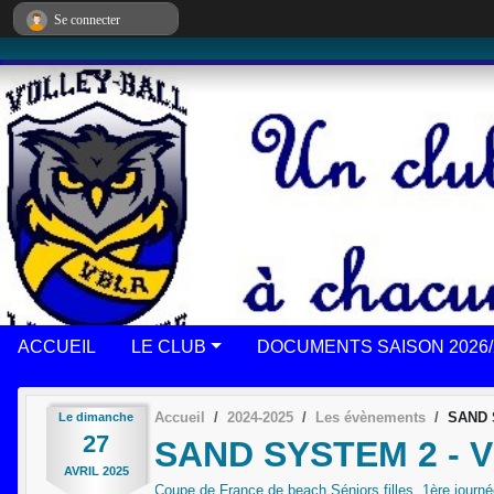
Panneau de gestion des cookies
Se connecter
ACCUEIL
LE CLUB
DOCUMENTS SAISON 2026/
Accueil
2024-2025
Les évènements
SAND 
Le
dimanche
27
SAND SYSTEM 2 - 
AVRIL
2025
Coupe de France de beach Séniors filles, 1ère journ