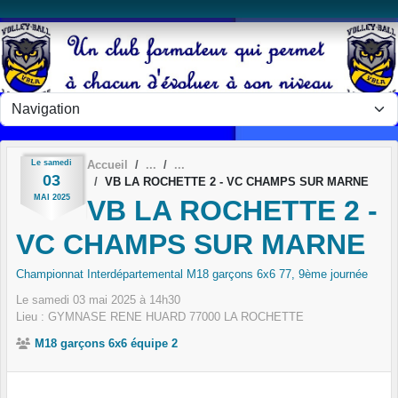
Panneau de gestion des cookies
Le
samedi
Accueil
03
VB LA ROCHETTE 2 - VC CHAMPS SUR MARNE
MAI
2025
VB LA ROCHETTE 2 -
VC CHAMPS SUR MARNE
Championnat Interdépartemental M18 garçons 6x6 77, 9ème journée
Le
samedi
03
mai
2025
à 14h30
Lieu :
GYMNASE RENE HUARD
77000
LA ROCHETTE
M18 garçons 6x6 équipe 2