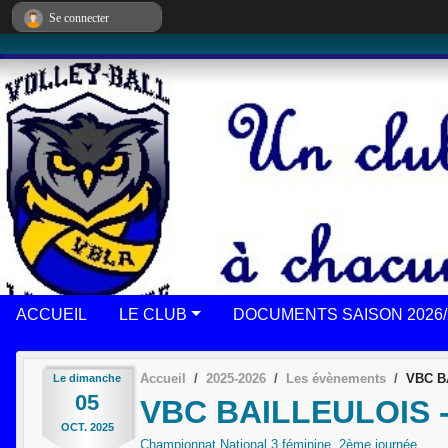
Panneau de gestion des cookies
Se connecter
ACCUEIL
LE CLUB
DOCUMENTS SAISON 2026/
Accueil
2025-2026
Les évènements
VBC B
Le
dimanche
05
VBC BAILLEULOIS 
OCT.
2025
Championnat National 3 féminine, 2ème journée