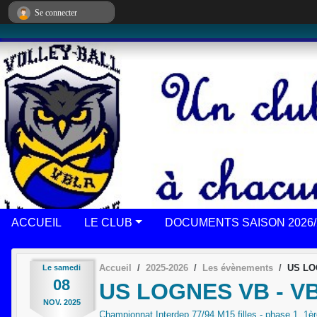
Panneau de gestion des cookies
Se connecter
ACCUEIL
LE CLUB
DOCUMENTS SAISON 2026/
Accueil
2025-2026
Les évènements
US LO
Le
samedi
08
US LOGNES VB - V
NOV.
2025
Championnat Interdep 77/94 M15 filles - phase 1, 1èr