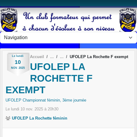
Panneau de gestion des cookies
Le
lundi
Accueil
UFOLEP La Rochette F exempt
10
UFOLEP LA
NOV.
2025
ROCHETTE F
EXEMPT
UFOLEP Championnat féminin, 3ème journée
Le
lundi
10
nov.
2025
à 20h30
UFOLEP La Rochette féminin