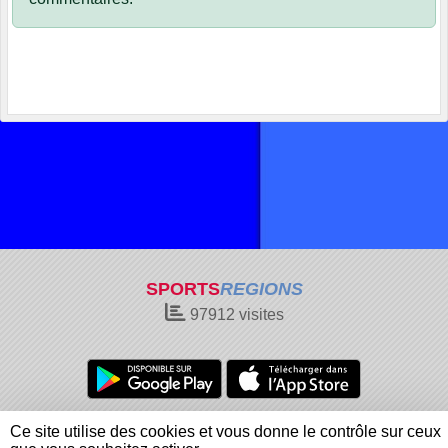
SPORTS
REGIONS
97912
visites
Charte cookies
Gestion des cookies
Ce site utilise des cookies et vous donne le contrôle sur ceux
Informations légales
Signaler un contenu inapproprié