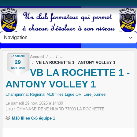
Panneau de gestion des cookies
Le
samedi
Accueil
29
VB LA ROCHETTE 1 - ANTONY VOLLEY 1
NOV.
2025
VB LA ROCHETTE 1 -
ANTONY VOLLEY 1
Championnat Régional M18 filles Ligue OR, 1ère journée
Le
samedi
29
nov.
2025
à 14h30
Lieu :
GYMNASE RENE HUARD
77000
LA ROCHETTE
M18 filles 6x6 équipe 1