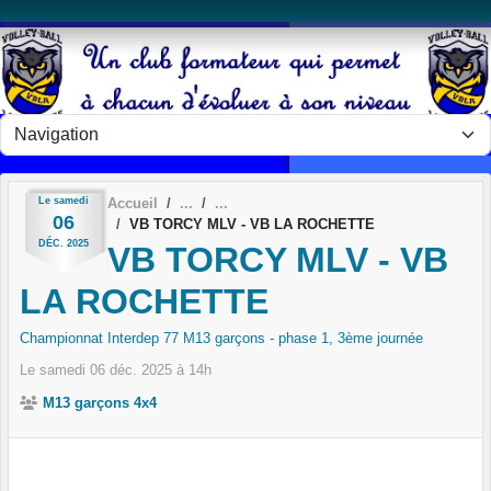
Panneau de gestion des cookies
Le
samedi
Accueil
06
VB TORCY MLV - VB LA ROCHETTE
DÉC.
2025
VB TORCY MLV - VB
LA ROCHETTE
Championnat Interdep 77 M13 garçons - phase 1, 3ème journée
Le
samedi
06
déc.
2025
à 14h
M13 garçons 4x4