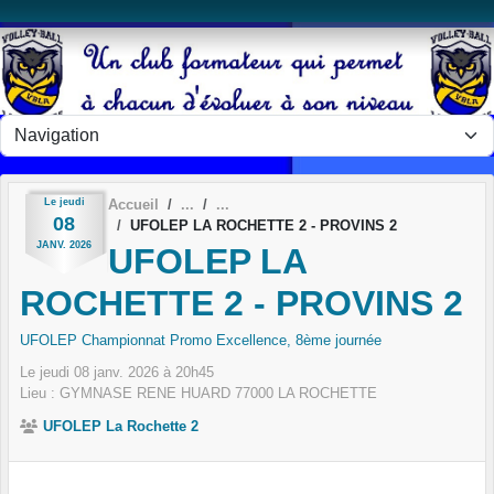
Panneau de gestion des cookies
Le
jeudi
Accueil
08
UFOLEP LA ROCHETTE 2 - PROVINS 2
JANV.
2026
UFOLEP LA
ROCHETTE 2 - PROVINS 2
UFOLEP Championnat Promo Excellence, 8ème journée
Le
jeudi
08
janv.
2026
à 20h45
Lieu :
GYMNASE RENE HUARD
77000
LA ROCHETTE
UFOLEP La Rochette 2