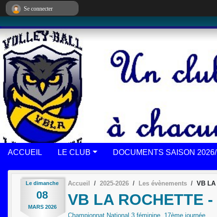
Panneau de gestion des cookies
Se connecter
ACCUEIL
LE CLUB
DOCUMENTS SAISON 2026/
Accueil
2025-2026
Les évènements
VB LA
Le
dimanche
08
VB LA ROCHETTE 
MARS
2026
Championnat National 3 féminine, 17ème journée