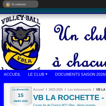
Panneau de gestion des cookies
Se connecter
ACCUEIL
LE CLUB
DOCUMENTS SAISON 2026/
Accueil
2025-2026
Les évènements
VB LA
Le
dimanche
15
VB LA ROCHETTE 
MARS
2026
Coupe Ile de France M21 filles, 4ème journée