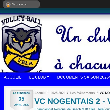
Panneau de gestion des cookies
Se connecter
ACCUEIL
LE CLUB
DOCUMENTS SAISON 2026/
Accueil
2025-2026
Les évènements
VC NO
Le
dimanche
05
VC NOGENTAIS 2 -
AVRIL
2026
Championnat Régional de Beach M18 filles, 1ère jou