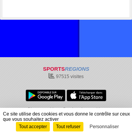
SPORTS
REGIONS
97515
visites
Charte cookies
Gestion des cookies
Ce site utilise des cookies et vous donne le contrôle sur ceux
Informations légales
Signaler un contenu inapproprié
que vous souhaitez activer
Tout accepter
Tout refuser
Personnaliser
Envie de participer ?
Connexion