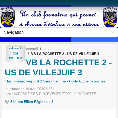
Panneau de gestion des cookies
Le
dimanche
Accueil
19
VB LA ROCHETTE 2 - US DE VILLEJUIF 3
AVRIL
2026
VB LA ROCHETTE 2 -
US DE VILLEJUIF 3
Championnat Régional 2 Sénior Féminin - Poule A, 16ème journée
Le
dimanche
19
avril
2026
à 15h
Lieu :
IMPASSE DES PINCEVENTS
77000
LA ROCHETTE
Séniors Filles Régionale 2