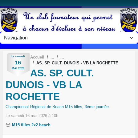
Panneau de gestion des cookies
Le
samedi
Accueil
16
AS. SP. CULT. DUNOIS - VB LA ROCHETTE
MAI
2026
AS. SP. CULT.
DUNOIS - VB LA
ROCHETTE
Championnat Régional de Beach M15 filles, 3ème journée
Le
samedi
16
mai
2026
à 10h
M15 filles 2x2 beach