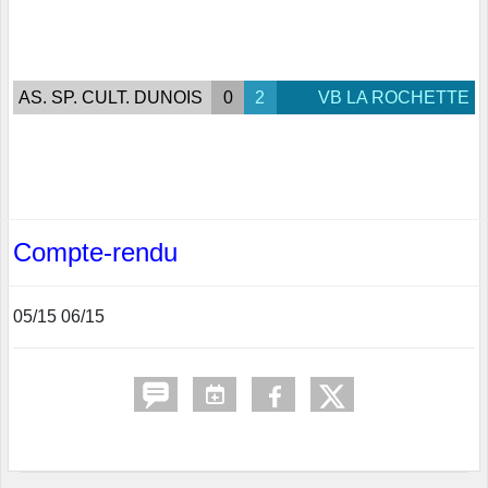
AS. SP. CULT. DUNOIS
0
2
VB LA ROCHETTE
Compte-rendu
05/15 06/15