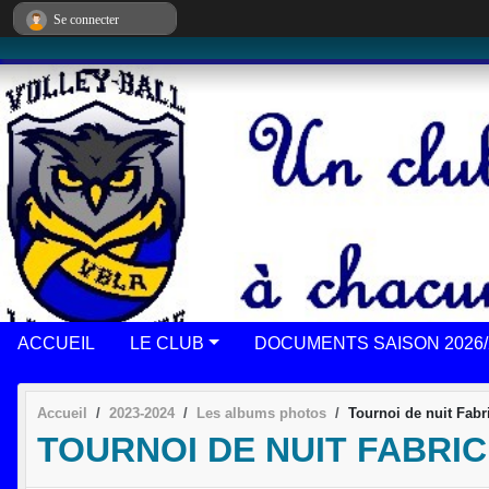
Panneau de gestion des cookies
Se connecter
ACCUEIL
LE CLUB
DOCUMENTS SAISON 2026/
Accueil
2023-2024
Les albums photos
Tournoi de nuit Fabri
TOURNOI DE NUIT FABRICE