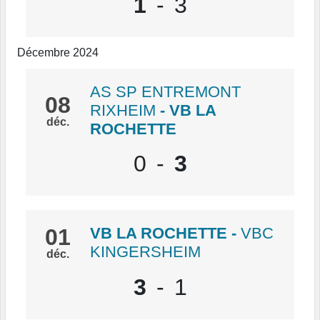
1
-
3
Décembre 2024
AS SP ENTREMONT
08
RIXHEIM
- VB LA
déc.
ROCHETTE
0
-
3
01
VB LA ROCHETTE
-
VBC
KINGERSHEIM
déc.
3
-
1