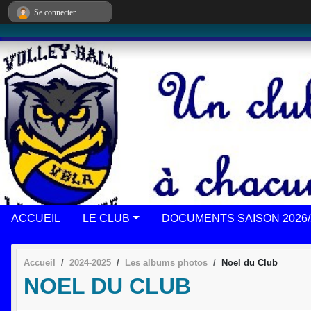
Panneau de gestion des cookies
Se connecter
ACCUEIL
LE CLUB
DOCUMENTS SAISON 2026/
Accueil
2024-2025
Les albums photos
Noel du Club
NOEL DU CLUB