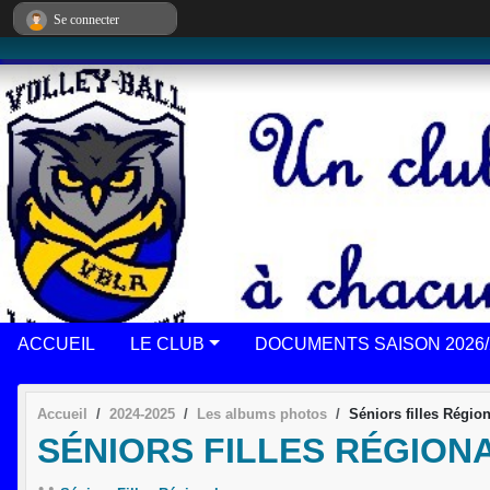
Panneau de gestion des cookies
Se connecter
ACCUEIL
LE CLUB
DOCUMENTS SAISON 2026/
Accueil
2024-2025
Les albums photos
Séniors filles Régi
SÉNIORS FILLES RÉGIONAL