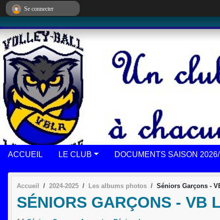
Panneau de gestion des cookies
Se connecter
ACCUEIL
LE CLUB
DOCUMENTS SAISON 2026/
Accueil
2024-2025
Les albums photos
Séniors Garçons - V
SÉNIORS GARÇONS - VB 