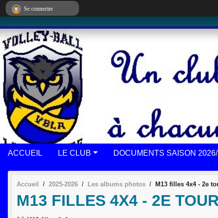
Panneau de gestion des cookies
Se connecter
ACCUEIL
LE CLUB
DOCUMENTS SAISON 2026/
Accueil
2025-2026
Les albums photos
M13 filles 4x4 - 2e t
M13 FILLES 4X4 - 2E TO