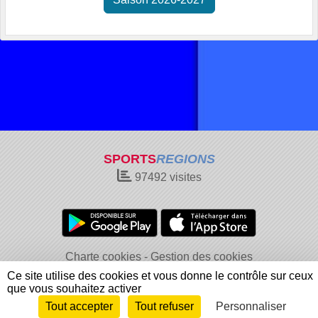
SPORTS
REGIONS
97492
visites
Charte cookies
Gestion des cookies
Informations légales
Signaler un contenu inapproprié
Ce site utilise des cookies et vous donne le contrôle sur ceux
que vous souhaitez activer
Tout accepter
Tout refuser
Personnaliser
Envie de participer ?
Connexion